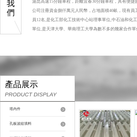
我
滬昆高速15分鐘車程，距離宜春30分鐘車程，具有便捷
們
公司注冊資金捌仟萬元人民幣，占地面積40畝，現有員工
員12名,是化工部化工技術中心站理事單位,中石油和化
單位,是天津大學、華南理工大學為數不多的幾家合作單
有雄厚的技術力量和先進的生產工藝設備，并擁有完善的IS
體系。生產的各種塔內件、金屬填料、塑料填料、陶瓷
成套設備、石化配件、分... ...
產品展示
PRODUCT DISPLAY
塔內件
孔板波紋填料