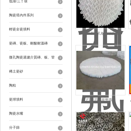
低環/三丫環
陶瓷塔內件系列
輕瓷全瓷填料
科隆塑料孔板波紋填料
瓷磚、瓷板、耐酸耐溫磚
微孔陶瓷過濾介質磚、板、管
稀土瓷砂
陶粒
瓷球填料
PTFE四氟規整填料
陶瓷水嘴
分子篩