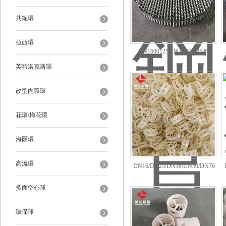
共軛環
拉西環
DN1600125Y規整波紋填料
英特洛克斯環
改型內弧環
花環/梅花環
海爾環
高流環
DN16/DN25/DN38/DN50/DN76
塑料RPP階梯環
多面空心球
環保球