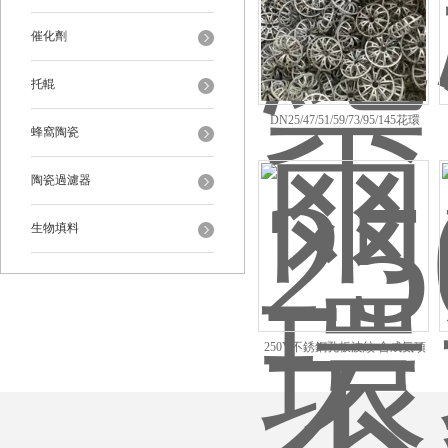
催化劑
托輥
DN25/47/51/59/73/95/145花環
蜂窩陶瓷
陶瓷過濾器
生物填料
250Y不銹鋼孔板波紋 合成氨項
目甲醛裝置吸收塔