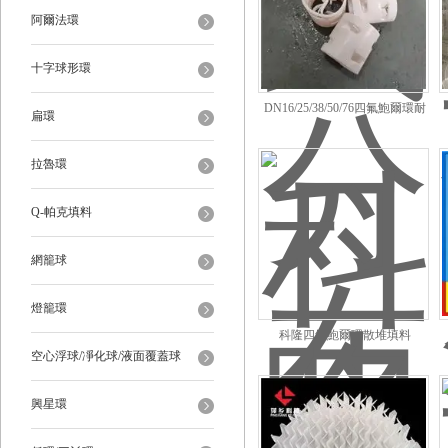
阿爾法環
十字球形環
DN16/25/38/50/76四氟鮑爾環耐
扁環
高溫耐酸堿填料
拉魯環
Q-帕克填料
網籠球
燈籠環
科隆四氟鮑爾環散堆填料
空心浮球/凈化球/液面覆蓋球
興星環