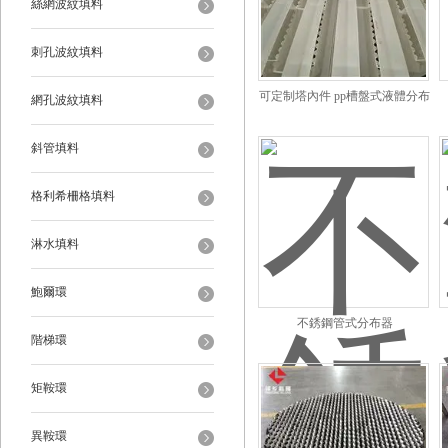
絲網波紋填料
刺孔波紋填料
可定制塔內件 pp槽盤式液體分布
網孔波紋填料
器
斜管填料
格利希柵格填料
淋水填料
鮑爾環
不銹鋼管式分布器
階梯環
矩鞍環
異鞍環