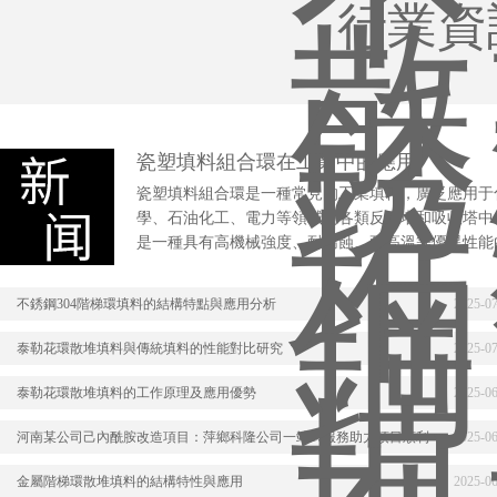
行業資
瓷塑填料組合環在工業中的應用
瓷塑填料組合環是一種常見的工業填料，廣泛應用于
學、石油化工、電力等領域的各類反應塔和吸收塔中
是一種具有高機械強度、耐腐蝕、耐高溫等優異性能
料，通常用于氣液接觸和傳質過程。在工業生產中，
填料組合環通過增加氣體和液體之間的接觸面積...
不銹鋼304階梯環填料的結構特點與應用分析
2025-0
泰勒花環散堆填料與傳統填料的性能對比研究
2025-0
泰勒花環散堆填料的工作原理及應用優勢
2025-0
河南某公司己內酰胺改造項目：萍鄉科隆公司一站式服務助力項目順利
2025-0
開工
金屬階梯環散堆填料的結構特性與應用
2025-0