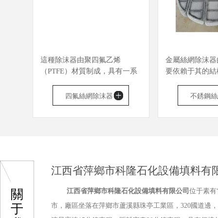
槽鋼
這種除沫器由聚四氟乙烯
金屬絲網除沫器
形朱
（PTFE）材質制成，具有一系
要依賴于其的結
支撐
列優良的使用性能，如耐低溫
性，通過多層細
器通
至-100度時仍保持柔軟，耐腐
構成，利用金屬
四氟絲網除沫器
不銹鋼絲
，將
蝕能耐王水和一切有機溶劑，
隙和表面張力，
后通
不吸潮，不燃，對氧、紫外線
體或氣體流經時
器
填料
極穩定，具有優異的耐候性。
絲網上形成一層
此外，它還具有...
膜會逐漸破裂，釋
江西省萍鄉市科隆石化設備填料有
關
江西省萍鄉市科隆石化設備填料有限公司
位于素有
于
市，廠區坐落在萍鄉市蘆溪縣珠亭工業區，320國道邊